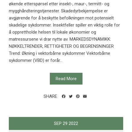
økende etterspørsel etter insekt-, maur-, termitt- og
mygghåndteringstjenester. Skadedyrbekjempelse er
avgjørende for å beskytte befolkningen mot potensielt
skadelige sykdommer. Insektfeller spiller en viktig rolle for
å opprettholde helsen til lokale økonomier og
matressursene vi drar nytte av. MARKEDSDYNAMIKK:
NØKKELTRENDER, RETTIGHETER OG BEGRENSNINGER
Trend: Økning i vektorbårne sykdommer Vektorbårne
sykdommer (VBD) er forår...
Read More
SHARE
SEP
29
2022