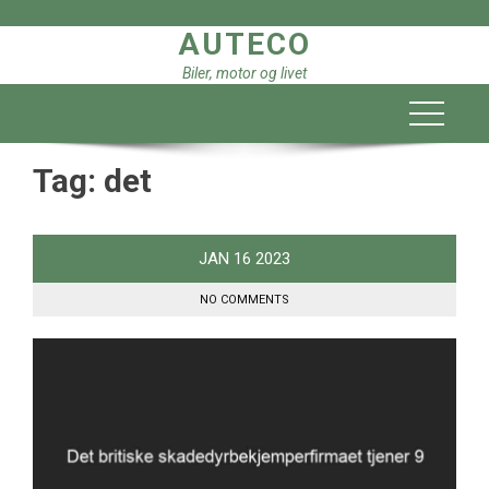
Skip
AUTECO
to
content
Biler, motor og livet
Tag:
det
JAN
16
2023
NO COMMENTS