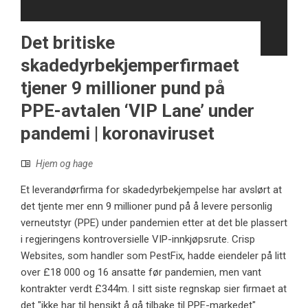
Det britiske
skadedyrbekjemperfirmaet
tjener 9 millioner pund på
PPE-avtalen ‘VIP Lane’ under
pandemi | koronaviruset
Hjem og hage
Et leverandørfirma for skadedyrbekjempelse har avslørt at
det tjente mer enn 9 millioner pund på å levere personlig
verneutstyr (PPE) under pandemien etter at det ble plassert
i regjeringens kontroversielle VIP-innkjøpsrute. Crisp
Websites, som handler som PestFix, hadde eiendeler på litt
over £18 000 og 16 ansatte før pandemien, men vant
kontrakter verdt £344m. I sitt siste regnskap sier firmaet at
det "ikke har til hensikt å gå tilbake til PPE-markedet".