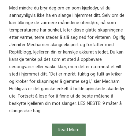
Med mindre du bryr deg om en som kjæledyr, vil du
sannsynligvis ikke ha en slange i hjemmet ditt. Selv om de
kan tilbringe de varmere månedene utendørs, nå som
temperaturene har sunket, leter disse glatte skapningene
etter varme, tørre steder å slå seg ned for vinteren. Og iflg
Jennifer Mechamen slangeekspert og forfatter med
Reptilblogg, kjelleren din er kanskje akkurat stedet. Du kan
kanskje tenke på det som et sted å oppbevare
sesongvarer eller vaske klær, men det er nærmest et vilt
sted i hjemmet ditt. "Det er mørkt, fuktig og fullt av kriker
og kroker for skapninger å gjemme seg i," sier Mecham.
Heldigvis er det ganske enkelt å holde uønskede skadedyr
ute. Fortsett å lese for å finne ut de beste måtene å
beskytte kjelleren din mot slanger. LES NESTE: 9 måter å
slangesikre hag...
Read More