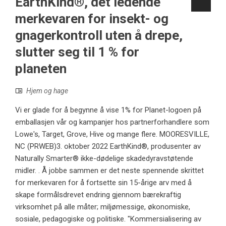
EarthKind®, det ledende
merkevaren for insekt- og
gnagerkontroll uten å drepe,
slutter seg til 1 % for
planeten
Hjem og hage
Vi er glade for å begynne å vise 1% for Planet-logoen på
emballasjen vår og kampanjer hos partnerforhandlere som
Lowe's, Target, Grove, Hive og mange flere. MOORESVILLE,
NC (PRWEB)3. oktober 2022 EarthKind®, produsenter av
Naturally Smarter® ikke-dødelige skadedyravstøtende
midler. . Å jobbe sammen er det neste spennende skrittet
for merkevaren for å fortsette sin 15-årige arv med å
skape formålsdrevet endring gjennom bærekraftig
virksomhet på alle måter; miljømessige, økonomiske,
sosiale, pedagogiske og politiske. "Kommersialisering av