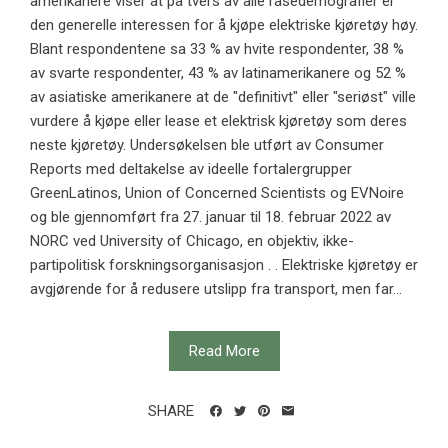
amerikanere viser at på tvers av alle rasedemografier er
den generelle interessen for å kjøpe elektriske kjøretøy høy.
Blant respondentene sa 33 % av hvite respondenter, 38 %
av svarte respondenter, 43 % av latinamerikanere og 52 %
av asiatiske amerikanere at de "definitivt" eller "seriøst" ville
vurdere å kjøpe eller lease et elektrisk kjøretøy som deres
neste kjøretøy. Undersøkelsen ble utført av Consumer
Reports med deltakelse av ideelle fortalergrupper
GreenLatinos, Union of Concerned Scientists og EVNoire
og ble gjennomført fra 27. januar til 18. februar 2022 av
NORC ved University of Chicago, en objektiv, ikke-
partipolitisk forskningsorganisasjon . . Elektriske kjøretøy er
avgjørende for å redusere utslipp fra transport, men far...
Read More
SHARE