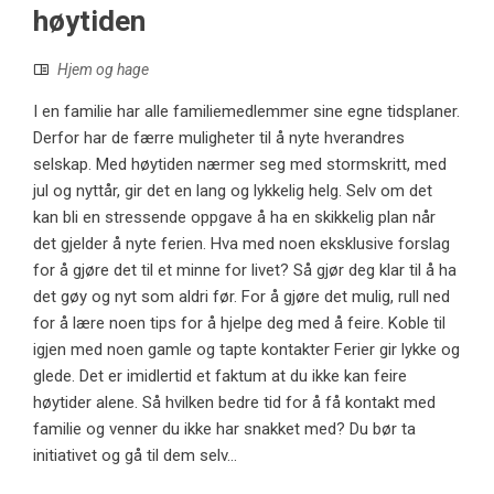
høytiden
Hjem og hage
I en familie har alle familiemedlemmer sine egne tidsplaner.
Derfor har de færre muligheter til å nyte hverandres
selskap. Med høytiden nærmer seg med stormskritt, med
jul og nyttår, gir det en lang og lykkelig helg. Selv om det
kan bli en stressende oppgave å ha en skikkelig plan når
det gjelder å nyte ferien. Hva med noen eksklusive forslag
for å gjøre det til et minne for livet? Så gjør deg klar til å ha
det gøy og nyt som aldri før. For å gjøre det mulig, rull ned
for å lære noen tips for å hjelpe deg med å feire. Koble til
igjen med noen gamle og tapte kontakter Ferier gir lykke og
glede. Det er imidlertid et faktum at du ikke kan feire
høytider alene. Så hvilken bedre tid for å få kontakt med
familie og venner du ikke har snakket med? Du bør ta
initiativet og gå til dem selv...