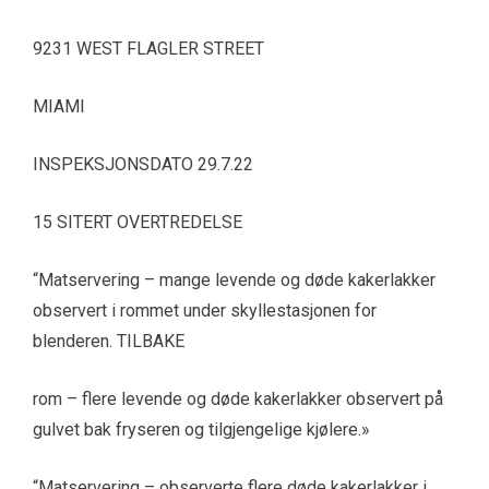
9231 WEST FLAGLER STREET
MIAMI
INSPEKSJONSDATO 29.7.22
15 SITERT OVERTREDELSE
“Matservering – mange levende og døde kakerlakker
observert i rommet under skyllestasjonen for
blenderen. TILBAKE
rom – flere levende og døde kakerlakker observert på
gulvet bak fryseren og tilgjengelige kjølere.»
“Matservering – observerte flere døde kakerlakker i