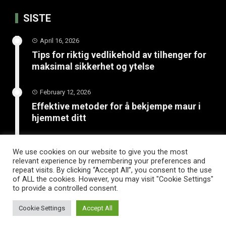
SISTE
April 16, 2026
Tips for riktig vedlikehold av tilhenger for
maksimal sikkerhet og ytelse
February 12, 2026
Effektive metoder for å bekjempe maur i
hjemmet ditt
January 20, 2026
We use cookies on our website to give you the most
Unngå katastrofe på vinterveiene med
relevant experience by remembering your preferences and
riktige vinterdekk til tilhenger
repeat visits. By clicking “Accept All”, you consent to the use
of ALL the cookies. However, you may visit "Cookie Settings"
to provide a controlled consent.
Cookie Settings
Accept All