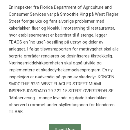
En inspektør fra Florida Department of Agriculture and
Consumer Services var på Smoothie King på West Flagler
Street forrige uke og fant alvorlige problemer med
kakerlakker, fluer og kloakk. I motsetning til restauranter,
hvor etablissementet er beordret til å stenge, legger
FDACS en "no use"-bestilling på utstyr og deler av
anlegget. I følge tilsynsrapporten for mattrygghet skal alle
berørte områder rengjøres og desinfiseres tilstrekkelig.
Næringsmiddelvirksomheten skal også utvikle og
implementere et skadedyrbekjempelsesprogram. En ny
inspeksjon er nødvendig på grunn av skadedyr. KONGEN
SMOOTHIE 9231 WEST FLAGLER STREET MIAMI
INSPEKSJONSDATO 29.7.22 15 SITERT OVERTREDELSE
"Matservering - mange levende og døde kakerlakker
observert i rommet under skyllestasjonen for blenderen.
TILBAK...
Read More