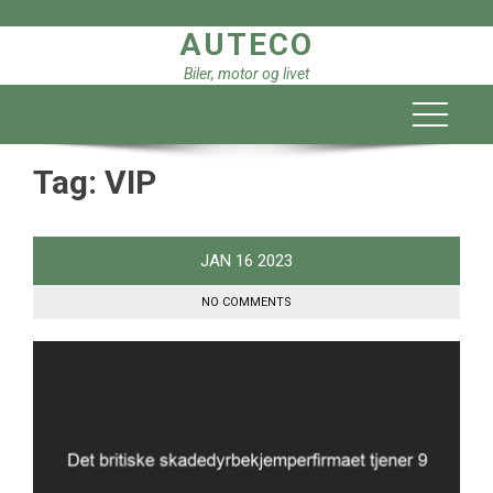
Skip
AUTECO
to
content
Biler, motor og livet
Tag:
VIP
JAN
16
2023
NO COMMENTS