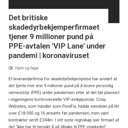
Det britiske
skadedyrbekjemperfirmaet
tjener 9 millioner pund på
PPE-avtalen ‘VIP Lane’ under
pandemi | koronaviruset
Hjem og hage
Et leverandørfirma for skadedyrbekjempelse har avslørt at
det tjente mer enn 9 millioner pund på å levere personlig
verneutstyr (PPE) under pandemien etter at det ble plassert
i regjeringens kontroversielle VIP-innkjøpsrute. Crisp
Websites, som handler som PestFix, hadde eiendeler på litt
over £18 000 og 16 ansatte før pandemien, men vant
kontrakter verdt £344m. I sitt siste regnskap sier firmaet at
det "ikke har til hensikt å gå tilbake til PPE-markedet".