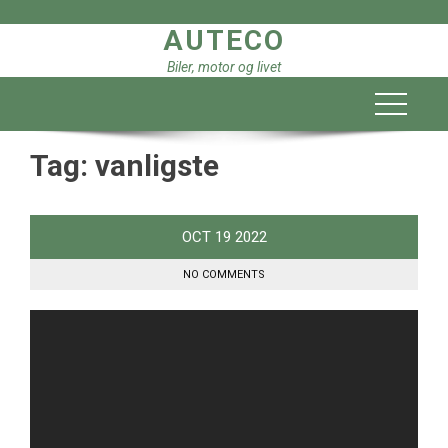
Skip
AUTECO
to
content
Biler, motor og livet
Tag:
vanligste
OCT
19
2022
NO COMMENTS