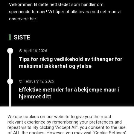
Velkommen til dette nettstedet som handler om
spennende temaer! Vi håper at alle trives med det man vil
observere her.
SISTE
April 16, 2026
Tips for riktig vedlikehold av tilhenger for
maksimal sikkerhet og ytelse
February 12, 2026
Effektive metoder for å bekjempe maur i
hjemmet ditt
January 20, 2026
We use cookies on our website to give you the most
Unngå katastrofe på vinterveiene med
relevant experience by remembering your preferences and
riktige vinterdekk til tilhenger
repeat visits. By clicking “Accept All”, you consent to the use
of ALL the cookies. However, you may visit "Cookie Settings"