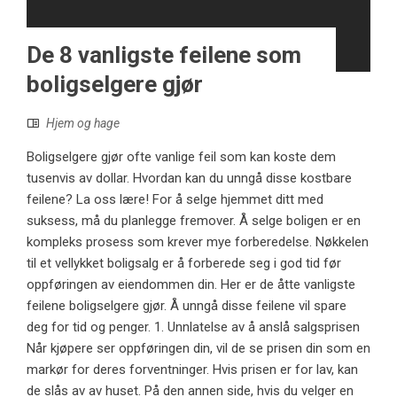
De 8 vanligste feilene som
boligselgere gjør
Hjem og hage
Boligselgere gjør ofte vanlige feil som kan koste dem
tusenvis av dollar. Hvordan kan du unngå disse kostbare
feilene? La oss lære! For å selge hjemmet ditt med
suksess, må du planlegge fremover. Å selge boligen er en
kompleks prosess som krever mye forberedelse. Nøkkelen
til et vellykket boligsalg er å forberede seg i god tid før
oppføringen av eiendommen din. Her er de åtte vanligste
feilene boligselgere gjør. Å unngå disse feilene vil spare
deg for tid og penger. 1. Unnlatelse av å anslå salgsprisen
Når kjøpere ser oppføringen din, vil de se prisen din som en
markør for deres forventninger. Hvis prisen er for lav, kan
de slås av av huset. På den annen side, hvis du velger en