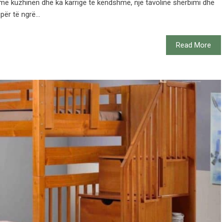
e kuzhinën dhe ka karrige të këndshme, një tavolinë shërbimi dhe
për të ngrë...
Read More