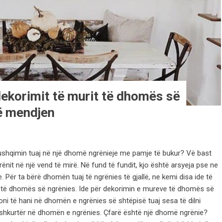
dekorimit të murit të dhomës së
rë mendjen
 ushqimin tuaj në një dhomë ngrënieje me pamje të bukur? Vë bast
ënit në një vend të mirë. Në fund të fundit, kjo është arsyeja pse ne
. Për ta bërë dhomën tuaj të ngrënies të gjallë, ne kemi disa ide të
të dhomës së ngrënies. Ide për dekorimin e mureve të dhomës së
roni të hani në dhomën e ngrënies së shtëpisë tuaj sesa të dilni
 të shkurtër në dhomën e ngrënies. Çfarë është një dhomë ngrënie?