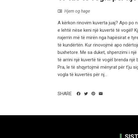
Hjem og hage
A kërkon rinovim kuverta juaj? Apo po nd
e lehtë nëse keni një kuvertë të vogël! 
nxjerrin më të mirën nga hapësirat e tyre
të kundërtën. Kur rinovojmë apo ndërto
buxhetore. Me sa duket, shpenzimi i një 
të arrini një kuvertë të vogël brenda një
Pra, le të shqyrtojmë mënyrat për t’ju si
vogla të kuvertës për nj...
SHARE
SIS