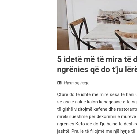
5 idetë më të mira të 
ngrënies që do t’ju lë
Hjem og hage
Çfarë do të ishte më mirë sesa të hani
se asgjë nuk e kalon kënaqësinë e të ngr
të gjithë vizitojmë kafene dhe restorante
mrekullueshme për dekorimin e mureve 
ngrënies Këto ide do t’ju bëjnë të dëshi
jashtë. Pra, le të fillojmë me një hyrje