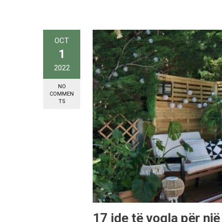
OCT
1
2022
NO
COMMEN
TS
17 ide të vogla për nj