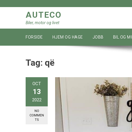
Skip
to
AUTECO
content
Biler, motor og livet
FORSIDE
HJEM OG HAGE
JOBB
BIL OG 
Tag:
që
OCT
13
2022
NO
COMMEN
TS