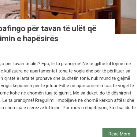
pafingo për tavan të ulët që
imin e hapësirës
go për tavan të ulët? Epo, le ta pranojmë! Ne të gjithë luftojmë me
 kufizuara në apartamentet tona të vogla dhe për të përfituar sa
 qiratë e larta të pronave dhe buxhetin tonë, nuk mund të gjejmë
i e vogël këpucësh për të jetuar. Edhe në apartamentin tuaj të vogël të
humë kohë në dhomën tuaj të gjumit. Me sa duket, do të dëshironit
e. Le ta pranojmë! Rregullimi i mobiljeve në dhomë kërkon aftësi dhe
ilën shumica e njerëzve luftojnë. Por mos u shqetësoni, ka disa ide të
Read More