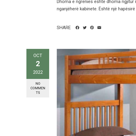
Dhoma e ngrënies është dhoma ngjitur m
nganjëherë kabinete. Është një hapësirë ​​
SHARE
OCT
2
2022
NO
COMMEN
TS