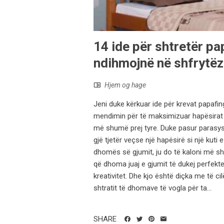
14 ide për shtretër pa
ndihmojnë në shfrytëz
Hjem og hage
Jeni duke kërkuar ide për krevat papafin
mendimin për të maksimizuar hapësirat e
më shumë prej tyre. Duke pasur parasysh
gjë tjetër veçse një hapësirë ​​si një kut
dhomës së gjumit, ju do të kaloni më s
që dhoma juaj e gjumit të dukej perfekt
kreativitet. Dhe kjo është diçka me të c
shtratit të dhomave të vogla për ta...
SHARE