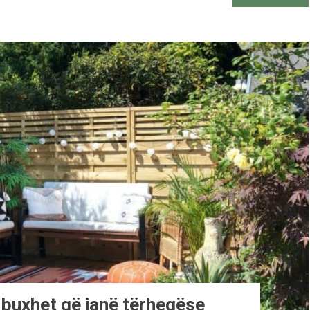
ë buxhet që janë tërheqëse