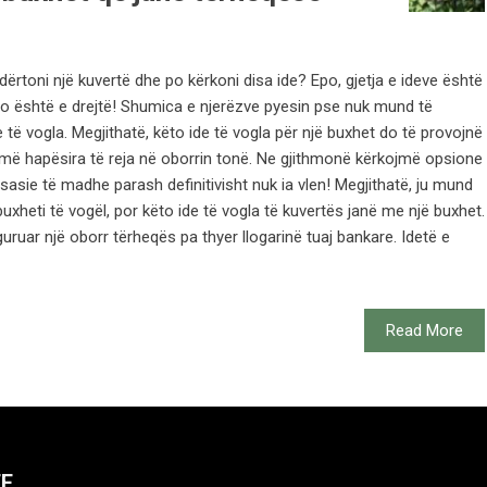
ërtoni një kuvertë dhe po kërkoni disa ide? Epo, gjetja e ideve është
Kjo është e drejtë! Shumica e njerëzve pyesin pse nuk mund të
 të vogla. Megjithatë, këto ide të vogla për një buxhet do të provojnë
jmë hapësira të reja në oborrin tonë. Ne gjithmonë kërkojmë opsione
sasie të madhe parash definitivisht nuk ia vlen! Megjithatë, ju mund
 buxheti të vogël, por këto ide të vogla të kuvertës janë me një buxhet.
guruar një oborr tërheqës pa thyer llogarinë tuaj bankare. Idetë e
Read More
TE