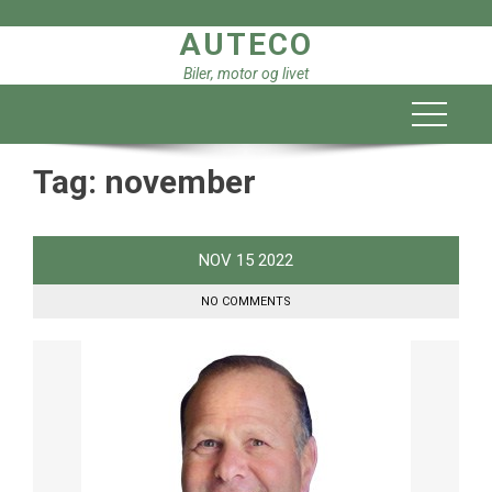
Skip
AUTECO
to
content
Biler, motor og livet
Tag:
november
NOV
15
2022
NO COMMENTS