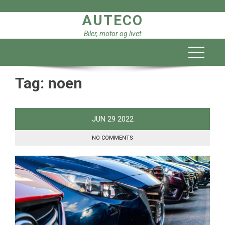
Skip
AUTECO
to
content
Biler, motor og livet
Tag:
noen
JUN
29
2022
NO COMMENTS