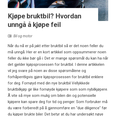
Kjøpe bruktbil? Hvordan
unngå å kjøpe feil
Bil og motor
Når du nå er på jakt etter bruktbil så er det noen feller du
må unngå. Her er en kort artikkel som oppsummerer noen
feller du ikke bør gå i. Det er mange spørsmål du kan ha når
det gjelder kjøpsprosessen for bruktbil. I denne artikkelen
vil jeg svare på noen av disse spørsmålene og
forhåpentligvis gjøre kjøpsprosessen for bruktbil enklere
for deg. Fornøyd med din nye bruktbil Vellykkede
bruktbilkjøp gir like fornøyde kjøpere som som nybilkjøpere.
Å vite så mye som mulig om bilen din og potensielle
kjøpere kan spare deg for tid og penger. Som forbruker må
du være forberedt på å gjennomføre en "due diligence" før
du kjøper brukte biler. Det betyr at du har undersøkt nøye