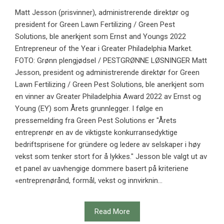
Matt Jesson (prisvinner), administrerende direktør og
president for Green Lawn Fertilizing / Green Pest
Solutions, ble anerkjent som Ernst and Youngs 2022
Entrepreneur of the Year i Greater Philadelphia Market.
FOTO: Grønn plengjødsel / PESTGRØNNE LØSNINGER Matt
Jesson, president og administrerende direktør for Green
Lawn Fertilizing / Green Pest Solutions, ble anerkjent som
en vinner av Greater Philadelphia Award 2022 av Ernst og
Young (EY) som Årets grunnlegger. I følge en
pressemelding fra Green Pest Solutions er "Årets
entreprenør en av de viktigste konkurransedyktige
bedriftsprisene for gründere og ledere av selskaper i høy
vekst som tenker stort for å lykkes." Jesson ble valgt ut av
et panel av uavhengige dommere basert på kriteriene
«entreprenørånd, formål, vekst og innvirknin...
Read More