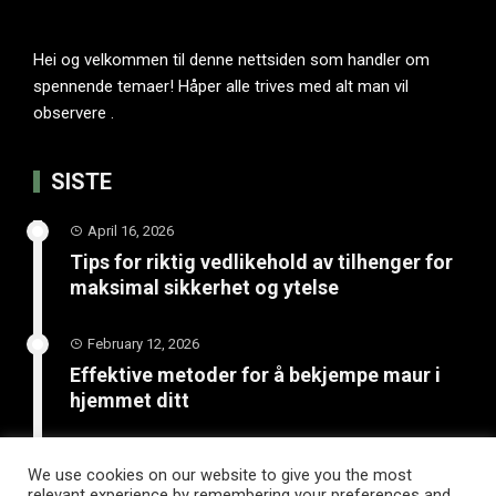
Hei og velkommen til denne nettsiden som handler om
spennende temaer! Håper alle trives med alt man vil
observere .
SISTE
April 16, 2026
Tips for riktig vedlikehold av tilhenger for
maksimal sikkerhet og ytelse
February 12, 2026
Effektive metoder for å bekjempe maur i
hjemmet ditt
January 20, 2026
We use cookies on our website to give you the most
Unngå katastrofe på vinterveiene med
relevant experience by remembering your preferences and