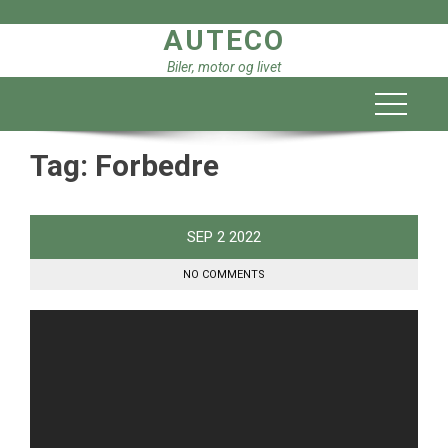
Skip
AUTECO
to
content
Biler, motor og livet
Tag:
Forbedre
SEP
2
2022
NO COMMENTS