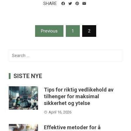
SHARE
Posts
Previous
1
2
pagination
Search
for:
SISTE NYE
Tips for riktig vedlikehold av
tilhenger for maksimal
sikkerhet og ytelse
April 16, 2026
Effektive metoder for å