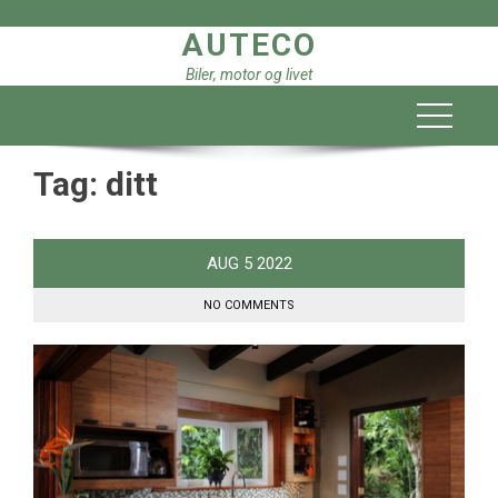
Skip
AUTECO
to
content
Biler, motor og livet
Tag:
ditt
AUG
5
2022
NO COMMENTS