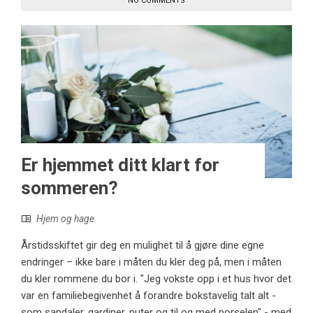
NO COMMENTS
Er hjemmet ditt klart for
sommeren?
Hjem og hage
Årstidsskiftet gir deg en mulighet til å gjøre dine egne
endringer – ikke bare i måten du kler deg på, men i måten
du kler rommene du bor i. "Jeg vokste opp i et hus hvor det
var en familiebegivenhet å forandre bokstavelig talt alt -
som sandaler, gardiner, puter og til og med porselen" - med