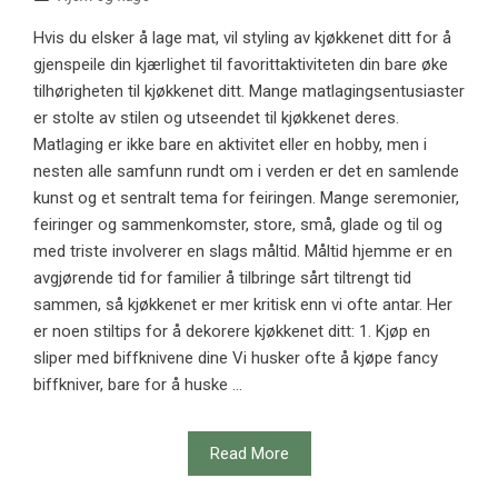
Hvis du elsker å lage mat, vil styling av kjøkkenet ditt for å
gjenspeile din kjærlighet til favorittaktiviteten din bare øke
tilhørigheten til kjøkkenet ditt. Mange matlagingsentusiaster
er stolte av stilen og utseendet til kjøkkenet deres.
Matlaging er ikke bare en aktivitet eller en hobby, men i
nesten alle samfunn rundt om i verden er det en samlende
kunst og et sentralt tema for feiringen. Mange seremonier,
feiringer og sammenkomster, store, små, glade og til og
med triste involverer en slags måltid. Måltid hjemme er en
avgjørende tid for familier å tilbringe sårt tiltrengt tid
sammen, så kjøkkenet er mer kritisk enn vi ofte antar. Her
er noen stiltips for å dekorere kjøkkenet ditt: 1. Kjøp en
sliper med biffknivene dine Vi husker ofte å kjøpe fancy
biffkniver, bare for å huske ...
Read More