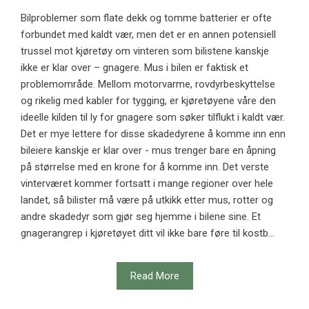
Bilproblemer som flate dekk og tomme batterier er ofte
forbundet med kaldt vær, men det er en annen potensiell
trussel mot kjøretøy om vinteren som bilistene kanskje
ikke er klar over – gnagere. Mus i bilen er faktisk et
problemområde. Mellom motorvarme, rovdyrbeskyttelse
og rikelig med kabler for tygging, er kjøretøyene våre den
ideelle kilden til ly for gnagere som søker tilflukt i kaldt vær.
Det er mye lettere for disse skadedyrene å komme inn enn
bileiere kanskje er klar over - mus trenger bare en åpning
på størrelse med en krone for å komme inn. Det verste
vinterværet kommer fortsatt i mange regioner over hele
landet, så bilister må være på utkikk etter mus, rotter og
andre skadedyr som gjør seg hjemme i bilene sine. Et
gnagerangrep i kjøretøyet ditt vil ikke bare føre til kostb...
Read More