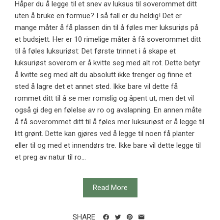
Håper du å legge til et snev av luksus til soverommet ditt
uten å bruke en formue? I så fall er du heldig! Det er
mange måter å få plassen din til å føles mer luksuriøs på
et budsjett. Her er 10 rimelige måter å få soverommet ditt
til å føles luksuriøst: Det første trinnet i å skape et
luksuriøst soverom er å kvitte seg med alt rot. Dette betyr
å kvitte seg med alt du absolutt ikke trenger og finne et
sted å lagre det et annet sted. Ikke bare vil dette få
rommet ditt til å se mer romslig og åpent ut, men det vil
også gi deg en følelse av ro og avslapning. En annen måte
å få soverommet ditt til å føles mer luksuriøst er å legge til
litt grønt. Dette kan gjøres ved å legge til noen få planter
eller til og med et innendørs tre. Ikke bare vil dette legge til
et preg av natur til ro...
Read More
SHARE