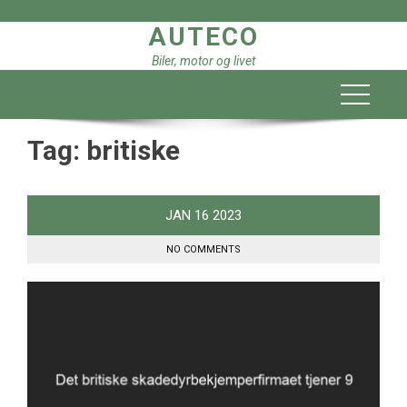
Skip
AUTECO
to
content
Biler, motor og livet
Tag:
britiske
JAN
16
2023
NO COMMENTS