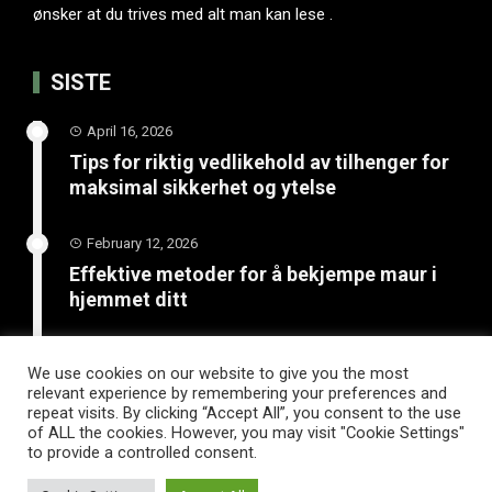
ønsker at du trives med alt man kan lese .
SISTE
April 16, 2026
Tips for riktig vedlikehold av tilhenger for
maksimal sikkerhet og ytelse
February 12, 2026
Effektive metoder for å bekjempe maur i
hjemmet ditt
January 20, 2026
We use cookies on our website to give you the most
Unngå katastrofe på vinterveiene med
relevant experience by remembering your preferences and
riktige vinterdekk til tilhenger
repeat visits. By clicking “Accept All”, you consent to the use
of ALL the cookies. However, you may visit "Cookie Settings"
to provide a controlled consent.