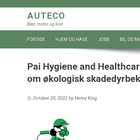
Skip
to
AUTECO
content
Biler, motor og livet
FORSIDE
HJEM OG HAGE
JOBB
BIL OG 
Pai Hygiene and Healthcar
om økologisk skadedyrbe
October 20, 2022
by
Henry King