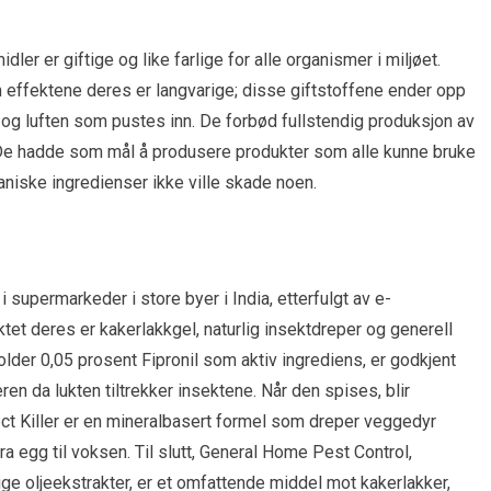
ler er giftige og like farlige for alle organismer i miljøet.
om effektene deres er langvarige; disse giftstoffene ender opp
 og luften som pustes inn. De forbød fullstendig produksjon av
De hadde som mål å produsere produkter som alle kunne bruke
niske ingredienser ikke ville skade noen.
supermarkeder i store byer i India, etterfulgt av e-
t deres er kakerlakkgel, naturlig insektdreper og generell
er 0,05 prosent Fipronil som aktiv ingrediens, er godkjent
n da lukten tiltrekker insektene. Når den spises, blir
sect Killer er en mineralbasert formel som dreper veggedyr
ra egg til voksen. Til slutt, General Home Pest Control,
lige oljeekstrakter, er et omfattende middel mot kakerlakker,