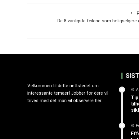
P
De 8 vanligste feilene som boligselgere 
SIS
Velkommen til dette nettstedet om
A
interessante temaer! Jobber for dere vil
Tip
trives med det man vil observere her.
til
sik
F
Eff