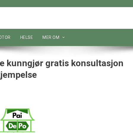
MOTOR
HELSE
MER OM
e kunngjør gratis konsultasjon
kjempelse