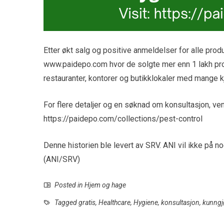
Etter økt salg og positive anmeldelser for alle pro
www.paidepo.com hvor de solgte mer enn 1 lakh produ
restauranter, kontorer og butikklokaler med mange k
For flere detaljer og en søknad om konsultasjon, v
https://paidepo.com/collections/pest-control
Denne historien ble levert av SRV. ANI vil ikke på n
(ANI/SRV)
Posted in
Hjem og hage
Tagged
gratis
,
Healthcare
,
Hygiene
,
konsultasjon
,
kunngj