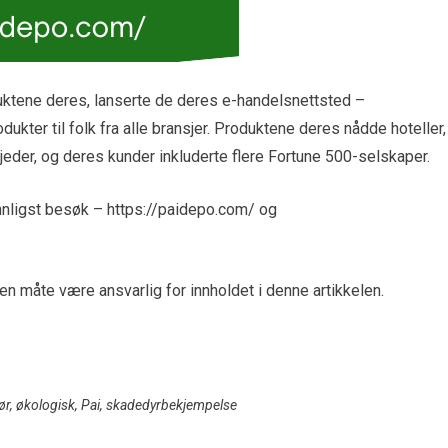
duktene deres, lanserte de deres e-handelsnettsted –
kter til folk fra alle bransjer. Produktene deres nådde hoteller,
jeder, og deres kunder inkluderte flere Fortune 500-selskaper.
ennligst besøk – https://paidepo.com/ og
oen måte være ansvarlig for innholdet i denne artikkelen.
ør
,
økologisk
,
Pai
,
skadedyrbekjempelse