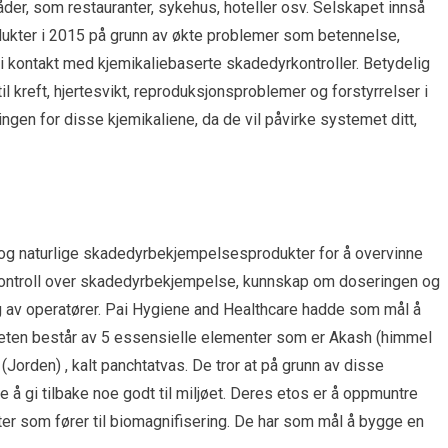
er, som restauranter, sykehus, hoteller osv. Selskapet innså
kter i 2015 på grunn av økte problemer som betennelse,
i kontakt med kjemikaliebaserte skadedyrkontroller. Betydelig
l kreft, hjertesvikt, reproduksjonsproblemer og forstyrrelser i
en for disse kjemikaliene, da de vil påvirke systemet ditt,
 og naturlige skadedyrbekjempelsesprodukter for å overvinne
kontroll over skadedyrbekjempelse, kunnskap om doseringen og
av operatører. Pai Hygiene and Healthcare hadde som mål å
aneten består av 5 essensielle elementer som er Akash (himmel
vi (Jorden) , kalt panchtatvas. De tror at på grunn av disse
e å gi tilbake noe godt til miljøet. Deres etos er å oppmuntre
er som fører til biomagnifisering. De har som mål å bygge en