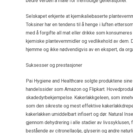
bedre verden å måle for fremtidige generasjoner.
Selskapet erkjente at kjemikaliebaserte plantevernmid
Toksiner har en tendens til å henge i luften etters
med å forgifte all mat eller drikke som konsumeres
kjemiske plantevernmidler og vedlikehold av dem. 
hjemme og ikke nødvendigvis av en ekspert, da orga
Suksesser og prestasjoner
Pai Hygiene and Healthcare solgte produktene sine i 
handelssider som Amazon og Flipkart. Hovedprodukte
skadedyrbekjempelse. Kakerlakkgeleen, som innehold
som den sikreste og mest effektive kakerlakkdrepere
kakerlakken umiddelbart infisert og dør. Natural In
gjennom dehydrering i alle stadier av livssyklusen, f
bestående av citronellaolje, glyserin og andre natur