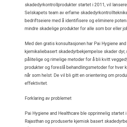
skadedyrkontrollprodukter startet i 2011, vil lanser
Selskapets team av erfarne skadedyrkontrolltekniker
bedriftseiere med å identifisere og eliminere potens
mindre skadelige produkter for alle som bor eller j
Med den gratis konsultasjonen har Pai Hygiene an
kjemikaliebasert skadedyrbekjempelse skader dyr, m
pålitelige og rimelige metoder for å bli kvitt vegged
produkter og foreslå behandlingsmetoder for hver ku
når som helst. De vil bli gitt en orientering om pr
effektivitet.
Forklaring av problemet
Pai Hygiene and Healthcare ble opprinnelig startet i 
Rajasthan og produserte kjemisk basert skadedyrbekje