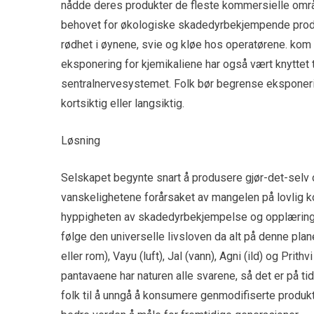
nådde deres produkter de fleste kommersielle områd
behovet for økologiske skadedyrbekjempende produ
rødhet i øynene, svie og kløe hos operatørene. kom 
eksponering for kjemikaliene har også vært knyttet ti
sentralnervesystemet. Folk bør begrense eksponering
kortsiktig eller langsiktig.
Løsning
Selskapet begynte snart å produsere gjør-det-selv
vanskelighetene forårsaket av mangelen på lovlig 
hyppigheten av skadedyrbekjempelse og opplæring 
følge den universelle livsloven da alt på denne pl
eller rom), Vayu (luft), Jal (vann), Agni (ild) og Prith
pantavaene har naturen alle svarene, så det er på tid
folk til å unngå å konsumere genmodifiserte produkt