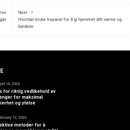
rev
Next
gjør
Hvordan bruke trepanel for å gi hjemmet ditt varme og
karakter
TE
pril 16, 2026
s for riktig vedlikehold av
henger for maksimal
kerhet og ytelse
ebruary 12, 2026
ektive metoder for å