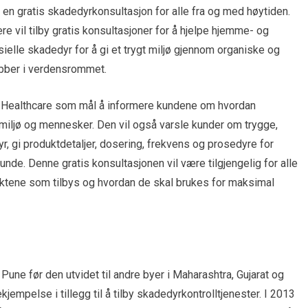
e en gratis skadedyrkonsultasjon for alle fra og med høytiden.
e vil tilby gratis konsultasjoner for å hjelpe hjemme- og
ielle skadedyr for å gi et trygt miljø gjennom organiske og
obber i verdensrommet.
d Healthcare som mål å informere kundene om hvordan
iljø og mennesker. Den vil også varsle kunder om trygge,
yr, gi produktdetaljer, dosering, frekvens og prosedyre for
nde. Denne gratis konsultasjonen vil være tilgjengelig for alle
oduktene som tilbys og hvordan de skal brukes for maksimal
Pune før den utvidet til andre byer i Maharashtra, Gujarat og
mpelse i tillegg til å tilby skadedyrkontrolltjenester. I 2013