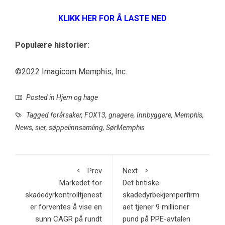
KLIKK HER FOR Å LASTE NED
Populære historier:
©2022 Imagicom Memphis, Inc.
Posted in
Hjem og hage
Tagged
forårsaker
,
FOX13
,
gnagere
,
Innbyggere
,
Memphis
,
News
,
sier
,
søppelinnsamling
,
SørMemphis
Prev
Next
Markedet for
Det britiske
skadedyrkontrolltjenest
skadedyrbekjemperfirm
er forventes å vise en
aet tjener 9 millioner
sunn CAGR på rundt
pund på PPE-avtalen