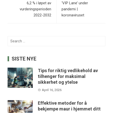
6,2 % i løpet av
‘VIP Lane’ under
vurderingsperioden
pandemi |
2022-2032
koronaviruset
Search
for:
SISTE NYE
Tips for riktig vedlikehold av
tilhenger for maksimal
sikkerhet og ytelse
April 16, 2026
Effektive metoder for å
bekjempe maur i hjemmet ditt