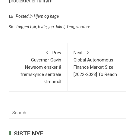
prosjektet er fullført!
Posted in
Hjem og hage
Tagged
bør
,
bytte
,
jeg
,
taket
,
Ting
,
vurdere
Prev
Next
Guvernør Gavin
Global Autonomous
Newsom ønsker å
Finance Market Size
fremskynde sentrale
[2022-2028] To Reach
klimamål
Search
for:
SISTE NYE