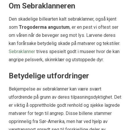
Om Sebraklanneren
Den skadelige billearten kalt sebraklanner, også kjent
som
Trogoderma angustum
, er en pest vi oftest ser
om våren når de beveger seg mot lys. Larvene deres
kan forårsake betydelig skade på matvarer og tekstiler.
Sebraklanner
trives spesielt godt i museer hvor de kan
angripe pelsverk, skinnklær og utstoppede dyr.
Betydelige utfordringer
Bekjempelse av sebraklanner kan være svært
utfordrende på grunn av deres tilpasningsdyktighet. Det
er viktig å opprettholde godt renhold og sjekke lagrede
matvarer for tegn til angrep. Disse billene stammer
opprinnelig fra Sør-Amerika, men har ved hjelp av
varetransport spredt seg til forskjellige deler av