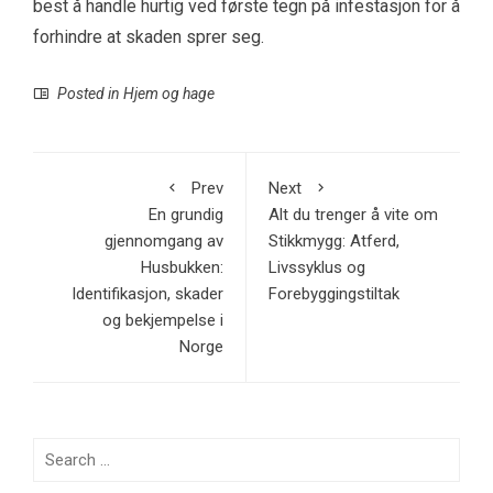
best å handle hurtig ved første tegn på infestasjon for å
forhindre at skaden sprer seg.
Posted in
Hjem og hage
Prev
Next
En grundig
Alt du trenger å vite om
gjennomgang av
Stikkmygg: Atferd,
Husbukken:
Livssyklus og
Identifikasjon, skader
Forebyggingstiltak
og bekjempelse i
Norge
Search
for: