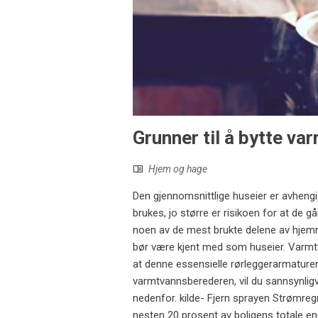
Grunner til å bytte v
Hjem og hage
Den gjennomsnittlige huseier er avheng
brukes, jo større er risikoen for at de 
noen av de mest brukte delene av hjemm
bør være kjent med som huseier. Varmtvan
at denne essensielle rørleggerarmaturen 
varmtvannsberederen, vil du sannsynligvi
nedenfor. kilde- Fjern sprayen Strømreg
nesten 20 prosent av boligens totale en