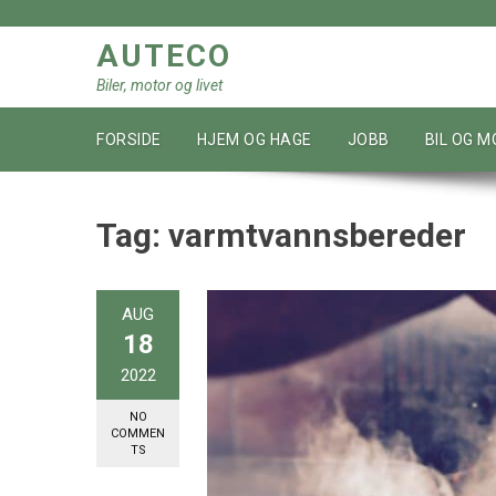
Skip
to
AUTECO
content
Biler, motor og livet
FORSIDE
HJEM OG HAGE
JOBB
BIL OG 
Tag:
varmtvannsbereder
AUG
18
2022
NO
COMMEN
TS