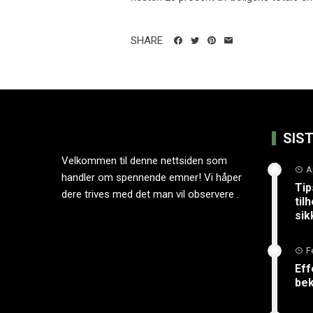
SHARE
SIS
Velkommen til denne nettsiden som
A
handler om spennende emner! Vi håper
Tip
dere trives med det man vil observere .
til
sik
F
Eff
bek