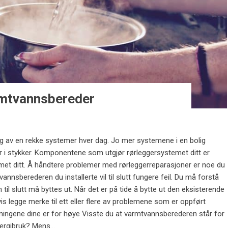
armtvannsbereder
ig av en rekke systemer hver dag. Jo mer systemene i en bolig
går i stykker. Komponentene som utgjør rørleggersystemet ditt er
et ditt. Å håndtere problemer med rørleggerreparasjoner er noe du
nsberederen du installerte vil til slutt fungere feil. Du må forstå
til slutt må byttes ut. Når det er på tide å bytte ut den eksisterende
s legge merke til ett eller flere av problemene som er oppført
ningene dine er for høye Visste du at varmtvannsberederen står for
ergibruk? Mens...