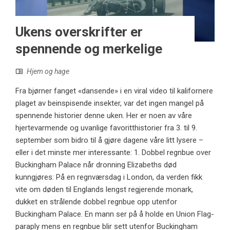
Ukens overskrifter er
spennende og merkelige
Hjem og hage
Fra bjørner fanget «dansende» i en viral video til kalifornere
plaget av beinspisende insekter, var det ingen mangel på
spennende historier denne uken. Her er noen av våre
hjertevarmende og uvanlige favoritthistorier fra 3. til 9.
september som bidro til å gjøre dagene våre litt lysere –
eller i det minste mer interessante: 1. Dobbel regnbue over
Buckingham Palace når dronning Elizabeths død
kunngjøres: På en regnværsdag i London, da verden fikk
vite om døden til Englands lengst regjerende monark,
dukket en strålende dobbel regnbue opp utenfor
Buckingham Palace. En mann ser på å holde en Union Flag-
paraply mens en regnbue blir sett utenfor Buckingham