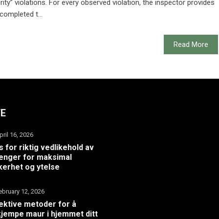
ity” violations. For every observed violation, the inspector provides
completed t...
Read More
TE
pril 16, 2026
s for riktig vedlikehold av
henger for maksimal
kerhet og ytelse
ebruary 12, 2026
ektive metoder for å
jempe maur i hjemmet ditt