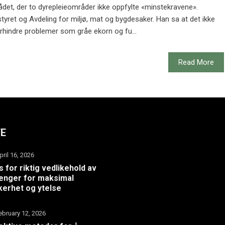
det, der to dyrepleieområder ikke oppfylte «minstekravene».
ystyret og Avdeling for miljø, mat og bygdesaker. Han sa at det ikke
 forhindre problemer som gråe ekorn og fu...
Read More
TE
pril 16, 2026
s for riktig vedlikehold av
henger for maksimal
kerhet og ytelse
ebruary 12, 2026