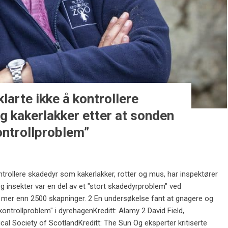
larte ikke å kontrollere
g kakerlakker etter at sonden
ontrollproblem”
ntrollere skadedyr som kakerlakker, rotter og mus, har inspektører
g insekter var en del av et "stort skadedyrproblem" ved
r mer enn 2500 skapninger. 2 En undersøkelse fant at gnagere og
kontrollproblem" i dyrehagenKreditt: Alamy 2 David Field,
cal Society of ScotlandKreditt: The Sun Og eksperter kritiserte