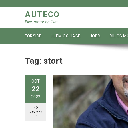
Skip
to
AUTECO
content
Biler, motor og livet
FORSIDE
HJEM OG HAGE
JOBB
BIL OG 
Tag:
stort
OCT
22
2022
NO
COMMEN
TS