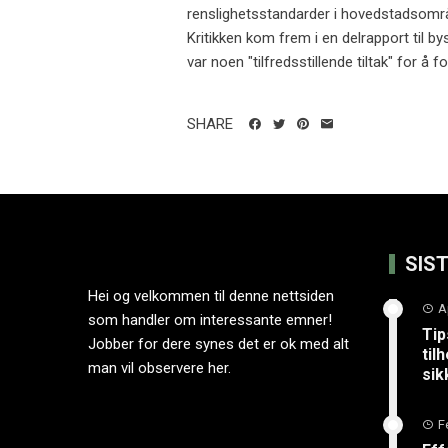
renslighetsstandarder i hovedstadsområ
Kritikken kom frem i en delrapport til b
var noen "tilfredsstillende tiltak" for å
SHARE
SIS
Hei og velkommen til denne nettsiden
A
som handler om interessante emner!
Tip
Jobber for dere synes det er ok med alt
til
man vil observere her.
sik
F