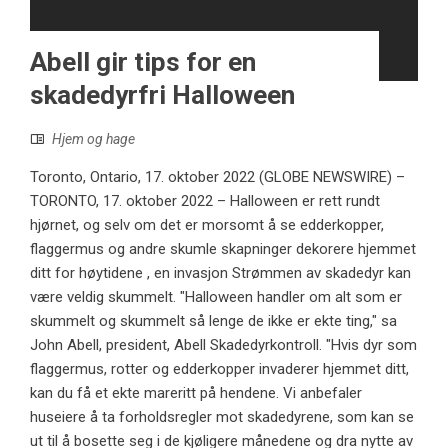
Abell gir tips for en
skadedyrfri Halloween
Hjem og hage
Toronto, Ontario, 17. oktober 2022 (GLOBE NEWSWIRE) –
TORONTO, 17. oktober 2022 – Halloween er rett rundt
hjørnet, og selv om det er morsomt å se edderkopper,
flaggermus og andre skumle skapninger dekorere hjemmet
ditt for høytidene , en invasjon Strømmen av skadedyr kan
være veldig skummelt. "Halloween handler om alt som er
skummelt og skummelt så lenge de ikke er ekte ting," sa
John Abell, president, Abell Skadedyrkontroll. "Hvis dyr som
flaggermus, rotter og edderkopper invaderer hjemmet ditt,
kan du få et ekte mareritt på hendene. Vi anbefaler
huseiere å ta forholdsregler mot skadedyrene, som kan se
ut til å bosette seg i de kjøligere månedene og dra nytte av