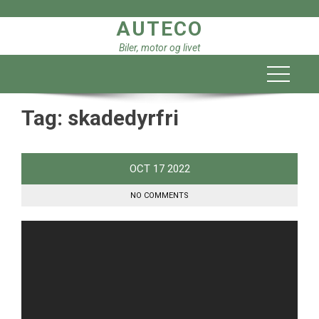
Skip
AUTECO
to
content
Biler, motor og livet
Tag:
skadedyrfri
OCT
17
2022
NO COMMENTS