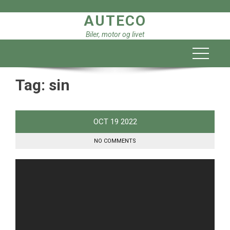
Skip
AUTECO
to
content
Biler, motor og livet
Tag:
sin
OCT
19
2022
NO COMMENTS