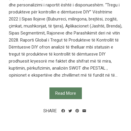
dhe personalizimi i raportit është i disponueshëm. “Tregu i
produkteve për kontrollin e dëmtuesve DIY” Vështrime
2022 | Sipas llojeve (Buburreci, milingona, brejtësi, zogjtë,
çimkat, mushkonjat, të tjera), Aplikacionet (Jashtë, Brenda),
Sipas Segmentimit, Rajoneve dhe Parashikimit deri në vitin
2028. Raporti Global i Tregut të Produkteve të Kontrollit të
Dëmtuesve DIY ofron analizë të thelluar mbi statusin e
tregut të produkteve të kontrollit të dëmtuesve DIY
prodhuesit kryesorë me faktet dhe shifrat më të mira,
kuptimin, përkufizimin, analizën SWOT dhe PESTAL ,
opinionet e ekspertëve dhe zhvillimet më të fundit në të...
Read More
SHARE