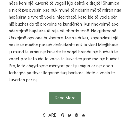
nëse keni një kuvertë të vogël! Kjo është e drejtë! Shumica
e njerëzve pyesin pse nuk mund të nxjerrin më të mirën nga
hapësirat e tyre të vogla. Megjithatë, këto ide të vogla për
një buxhet do të provojnë të kundërtën. Kur rinovojmë apo
ndërtojmë hapësira të reja në oborrin tonë. Ne gjithmonë
kërkojmë opsione buxhetore. Me sa duket, shpenzimi i një
sasie të madhe parash definitivisht nuk ia vlen! Megjithatë,
ju mund të arrini një kuvertë të vogël brenda një buxheti të
vogël, por këto ide të vogla të kuvertës janë me një buxhet.
Pra, le të shqyrtojmë mënyrat për t’ju siguruar një oborr
tërheqës pa thyer llogarinë tuaj bankare. Idetë e vogla të
kuvertës për nj...
Read More
SHARE