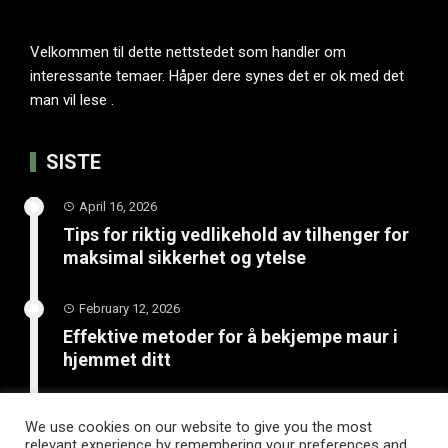
Velkommen til dette nettstedet som handler om
interessante temaer. Håper dere synes det er ok med det
man vil lese .
SISTE
April 16, 2026
Tips for riktig vedlikehold av tilhenger for
maksimal sikkerhet og ytelse
February 12, 2026
Effektive metoder for å bekjempe maur i
hjemmet ditt
January 20, 2026
We use cookies on our website to give you the most
Unngå katastrofe på vinterveiene med
relevant experience by remembering your preferences and