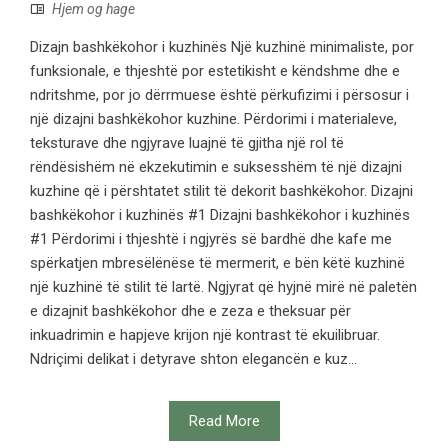
Hjem og hage
Dizajn bashkëkohor i kuzhinës Një kuzhinë minimaliste, por
funksionale, e thjeshtë por estetikisht e këndshme dhe e
ndritshme, por jo dërrmuese është përkufizimi i përsosur i
një dizajni bashkëkohor kuzhine. Përdorimi i materialeve,
teksturave dhe ngjyrave luajnë të gjitha një rol të
rëndësishëm në ekzekutimin e suksesshëm të një dizajni
kuzhine që i përshtatet stilit të dekorit bashkëkohor. Dizajni
bashkëkohor i kuzhinës #1 Dizajni bashkëkohor i kuzhinës
#1 Përdorimi i thjeshtë i ngjyrës së bardhë dhe kafe me
spërkatjen mbresëlënëse të mermerit, e bën këtë kuzhinë
një kuzhinë të stilit të lartë. Ngjyrat që hyjnë mirë në paletën
e dizajnit bashkëkohor dhe e zeza e theksuar për
inkuadrimin e hapjeve krijon një kontrast të ekuilibruar.
Ndriçimi delikat i detyrave shton elegancën e kuz...
Read More