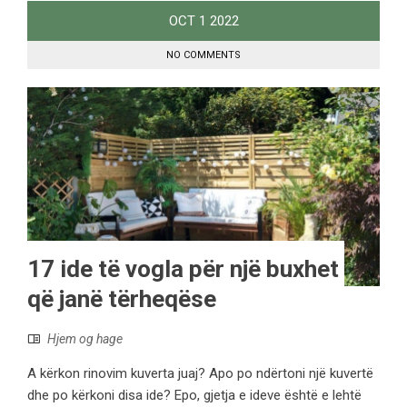
OCT
1
2022
NO COMMENTS
17 ide të vogla për një buxhet
që janë tërheqëse
Hjem og hage
A kërkon rinovim kuverta juaj? Apo po ndërtoni një kuvertë
dhe po kërkoni disa ide? Epo, gjetja e ideve është e lehtë