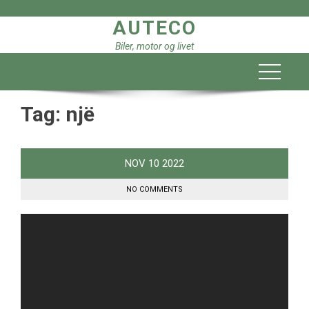
Skip
AUTECO
to
content
Biler, motor og livet
Tag:
një
NOV
10
2022
NO COMMENTS