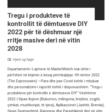
Tregu i produkteve të
kontrollit të dëmtuesve DIY
2022 për të dëshmuar një
rritje masive deri në vitin
2028
Hjem og hage
Departamenti i Lajmeve të MarketWatch nuk ishte i
përfshirë në krijimin e kësaj përmbajtjeje. 09 nëntor 2022
(The Expresswire) —Para dhe pas Covid është i mbuluar
dhe personalizimi i raportit është i disponueshëm. “Tregu i
produkteve për kontrollin e dëmtuesve DIY” Vështrime
2022 | Sipas llojeve (Buburreci, milingona, brejtësi, zogjtë,
çimkat, mushkonjat, të tjera), Aplikacionet (Jashtë, Brenda),
Sipas Segmentimit, Rajoneve dhe Parashikimit deri në vitin