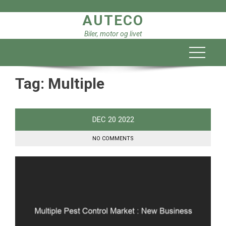
Skip
AUTECO
to
content
Biler, motor og livet
Tag:
Multiple
DEC
20
2022
NO COMMENTS