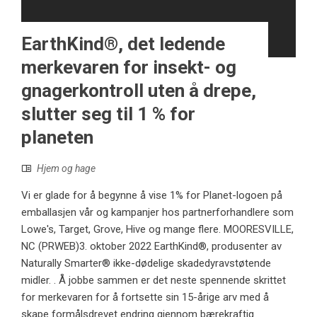
EarthKind®, det ledende
merkevaren for insekt- og
gnagerkontroll uten å drepe,
slutter seg til 1 % for
planeten
Hjem og hage
Vi er glade for å begynne å vise 1% for Planet-logoen på
emballasjen vår og kampanjer hos partnerforhandlere som
Lowe's, Target, Grove, Hive og mange flere. MOORESVILLE,
NC (PRWEB)3. oktober 2022 EarthKind®, produsenter av
Naturally Smarter® ikke-dødelige skadedyravstøtende
midler. . Å jobbe sammen er det neste spennende skrittet
for merkevaren for å fortsette sin 15-årige arv med å
skape formålsdrevet endring gjennom bærekraftig