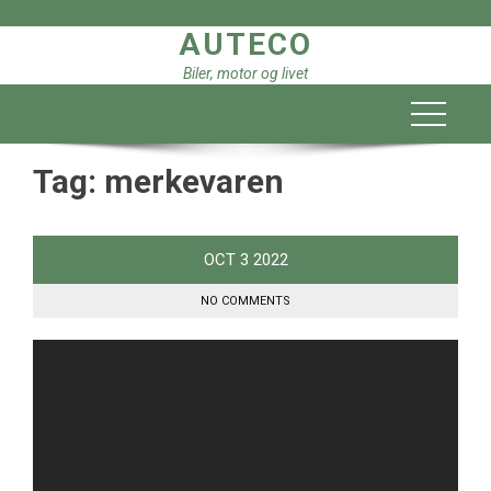
Skip
AUTECO
to
content
Biler, motor og livet
Tag:
merkevaren
OCT
3
2022
NO COMMENTS