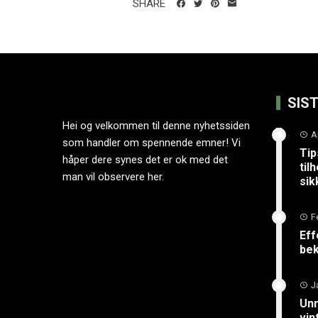
SHARE
SIS
Hei og velkommen til denne nyhetssiden
A
som handler om spennende emner! Vi
Tip
håper dere synes det er ok med det
til
man vil observere her.
sik
F
Eff
bek
J
Unn
vin