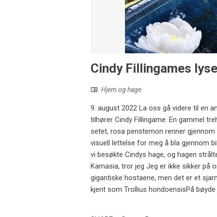
Cindy Fillingames lyse
Hjem og hage
9. august 2022 La oss gå videre til en 
tilhører Cindy Fillingame. En gammel tr
setet, rosa penstemon renner gjennom p
visuell lettelse for meg å bla gjennom 
vi besøkte Cindys hage, og hagen strål
Kamasia, tror jeg Jeg er ikke sikker på 
gigantiske hostaene, men det er et sja
kjent som Trollius hondoensisPå bøyde st