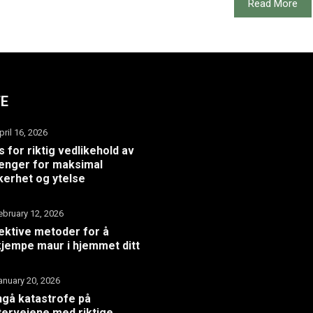
Read More
TE
pril 16, 2026
s for riktig vedlikehold av
henger for maksimal
kerhet og ytelse
ebruary 12, 2026
ektive metoder for å
jempe maur i hjemmet ditt
anuary 20, 2026
gå katastrofe på
terveiene med riktige