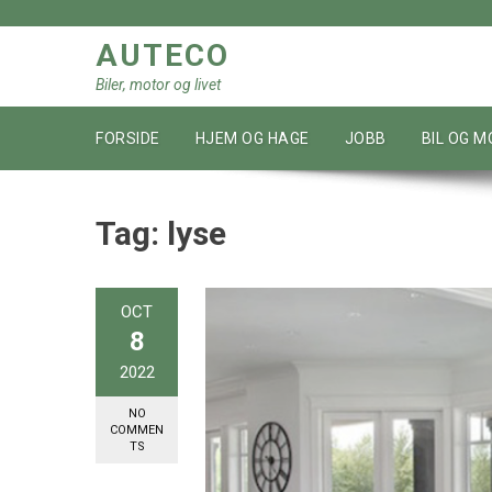
Skip
to
AUTECO
content
Biler, motor og livet
FORSIDE
HJEM OG HAGE
JOBB
BIL OG 
Tag:
lyse
OCT
8
2022
NO
COMMEN
TS