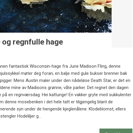
 og regnfulle hage
annen fantastisk Wisconsin-hage fra June Madison Fling, denne
ehjulssykkel møter deg foran, en balje med gule bukser brenner bak
igger. Mens Austin maler under den nådeløse Death Star, er det en
bildene mine av Madisons grønne, våte parker. Det regnet den dagen
te på en regnværsdag. Hei kattunge! En vakker gryte med sukkulenter
om denne mosebenken i det hele tatt er tilgjengelig blant de
rmerende syn under de hengende kjeglenålene. Klodeblomst, ellers
engler Hodeliljer g...