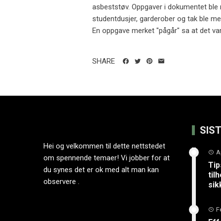
asbeststøv. Oppgaver i dokumentet ble m
studentdusjer, garderober og tak ble me
En oppgave merket "pågår" sa at det var
SHARE
SIS
Hei og velkommen til dette nettstedet
A
om spennende temaer! Vi jobber for at
Tip
du synes det er ok med alt man kan
til
observere .
sik
F