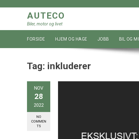
Skip
to
AUTECO
content
Biler, motor og livet
FORSIDE
HJEM OG HAGE
JOBB
BIL OG 
Tag:
inkluderer
NOV
28
2022
NO
COMMEN
TS