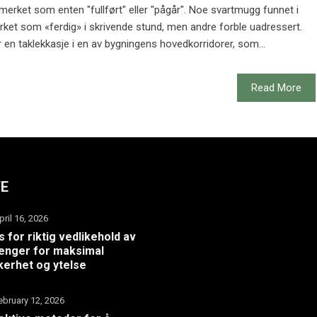
erket som enten "fullført" eller "pågår". Noe svartmugg funnet i
rket som «ferdig» i skrivende stund, men andre forble uadressert.
 en taklekkasje i en av bygningens hovedkorridorer, som...
Read More
TE
pril 16, 2026
s for riktig vedlikehold av
henger for maksimal
kerhet og ytelse
ebruary 12, 2026