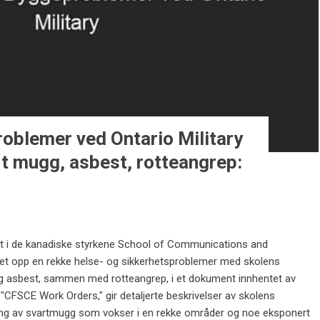
blemer ved Ontario Military
rt mugg, asbest, rotteangrep:
t i de kanadiske styrkene School of Communications and
istet opp en rekke helse- og sikkerhetsproblemer med skolens
 og asbest, sammen med rotteangrep, i et dokument innhentet av
CFSCE Work Orders," gir detaljerte beskrivelser av skolens
ning av svartmugg som vokser i en rekke områder og noe eksponert