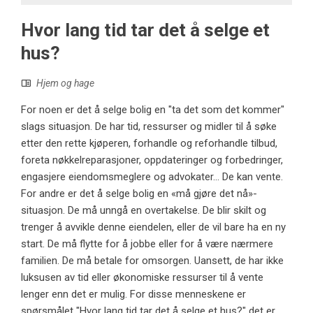
Hvor lang tid tar det å selge et
hus?
Hjem og hage
For noen er det å selge bolig en "ta det som det kommer"
slags situasjon. De har tid, ressurser og midler til å søke
etter den rette kjøperen, forhandle og reforhandle tilbud,
foreta nøkkelreparasjoner, oppdateringer og forbedringer,
engasjere eiendomsmeglere og advokater... De kan vente.
For andre er det å selge bolig en «må gjøre det nå»-
situasjon. De må unngå en overtakelse. De blir skilt og
trenger å avvikle denne eiendelen, eller de vil bare ha en ny
start. De må flytte for å jobbe eller for å være nærmere
familien. De må betale for omsorgen. Uansett, de har ikke
luksusen av tid eller økonomiske ressurser til å vente
lenger enn det er mulig. For disse menneskene er
spørsmålet "Hvor lang tid tar det å selge et hus?" det er