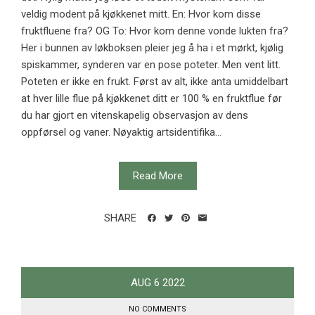
veldig modent på kjøkkenet mitt. En: Hvor kom disse
fruktfluene fra? OG To: Hvor kom denne vonde lukten fra?
Her i bunnen av løkboksen pleier jeg å ha i et mørkt, kjølig
spiskammer, synderen var en pose poteter. Men vent litt.
Poteten er ikke en frukt. Først av alt, ikke anta umiddelbart
at hver lille flue på kjøkkenet ditt er 100 % en fruktflue før
du har gjort en vitenskapelig observasjon av dens
oppførsel og vaner. Nøyaktig artsidentifika...
Read More
SHARE
AUG
6
2022
NO COMMENTS