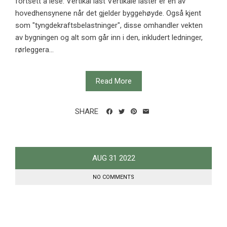
fortsett å lese: Vertikal last Vertikale laster er en av
hovedhensynene når det gjelder byggehøyde. Også kjent
som "tyngdekraftsbelastninger", disse omhandler vekten
av bygningen og alt som går inn i den, inkludert ledninger,
rørleggera...
Read More
SHARE
AUG
31
2022
NO COMMENTS