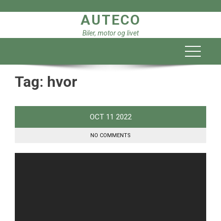
Skip
AUTECO
to
content
Biler, motor og livet
Tag:
hvor
OCT
11
2022
NO COMMENTS