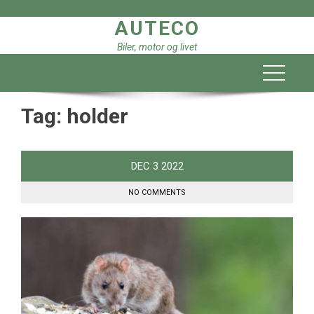
Skip
AUTECO
to
content
Biler, motor og livet
Tag:
holder
DEC
3
2022
NO COMMENTS