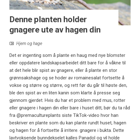
Denne planten holder
gnagere ute av hagen din
Hjem og hage
Det er ingenting som å plante en haug med nye blomster
eller oppdatere landskapsarbeidet ditt bare for å våkne til
at det hele blir spist av gnagere, eller å plante en stor
grønnsakshage og se hoder av romainesalat fortsette å
vokse og større og større, og rett før du går til høste den,
ble den spist av en liten kanin som klarte å presse seg
gjennom gjerdet. Hvis du har et problem med mus, rotter
eller gnagere i hagen din eller bare i huset ditt, bør du ta råd
fra @premacultureplants siste TikTok-video hvor han
beskriver en plante som du kan plante rundt huset, hagen
og hagen for å fortsette å irritere. gnagere i bukta. Dette
lavtvoksende bunndekselet kalles Panadol og vil holde