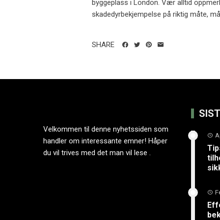
byggeplass i London. Vær alltid oppmer
skadedyrbekjempelse på riktig måte, må
SHARE
SIS
Velkommen til denne nyhetssiden som
A
handler om interessante emner! Håper
Tip
du vil trives med det man vil lese .
til
sik
F
Eff
bek