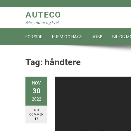
Skip
to
AUTECO
content
Biler, motor og livet
FORSIDE
HJEM OG HAGE
JOBB
BIL OG 
Tag:
håndtere
NOV
30
2022
NO
COMMEN
TS