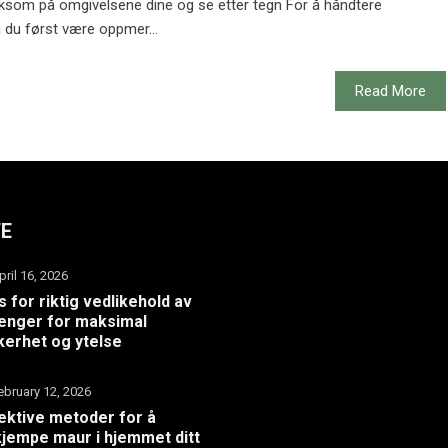
ksom på omgivelsene dine og se etter tegn For å håndtere
 du først være oppmer...
Read More
TE
pril 16, 2026
s for riktig vedlikehold av
henger for maksimal
kerhet og ytelse
ebruary 12, 2026
ektive metoder for å
jempe maur i hjemmet ditt