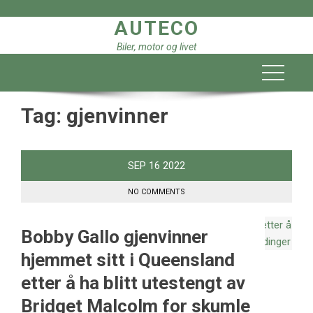
Skip
AUTECO
to
content
Biler, motor og livet
Tag:
gjenvinner
SEP
16
2022
NO COMMENTS
Bobby Gallo gjenvinner
hjemmet sitt i Queensland
etter å ha blitt utestengt av
Bridget Malcolm for skumle