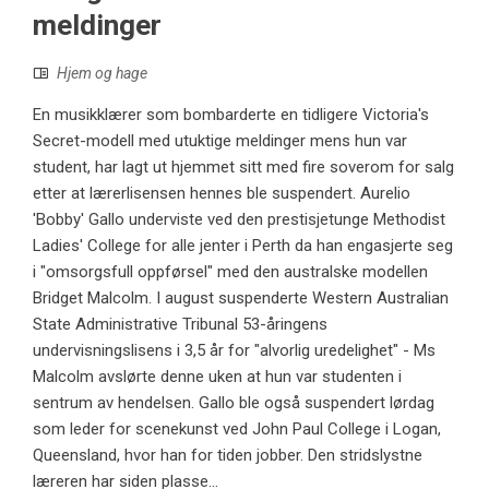
meldinger
Hjem og hage
En musikklærer som bombarderte en tidligere Victoria's
Secret-modell med utuktige meldinger mens hun var
student, har lagt ut hjemmet sitt med fire soverom for salg
etter at lærerlisensen hennes ble suspendert. Aurelio
'Bobby' Gallo underviste ved den prestisjetunge Methodist
Ladies' College for alle jenter i Perth da han engasjerte seg
i "omsorgsfull oppførsel" med den australske modellen
Bridget Malcolm. I august suspenderte Western Australian
State Administrative Tribunal 53-åringens
undervisningslisens i 3,5 år for "alvorlig uredelighet" - Ms
Malcolm avslørte denne uken at hun var studenten i
sentrum av hendelsen. Gallo ble også suspendert lørdag
som leder for scenekunst ved John Paul College i Logan,
Queensland, hvor han for tiden jobber. Den stridslystne
læreren har siden plasse...