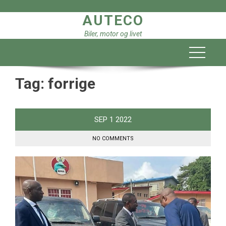
Skip
AUTECO
to
content
Biler, motor og livet
Tag:
forrige
SEP
1
2022
NO COMMENTS