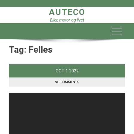
Skip
AUTECO
to
content
Biler, motor og livet
Tag:
Felles
OCT
1
2022
NO COMMENTS