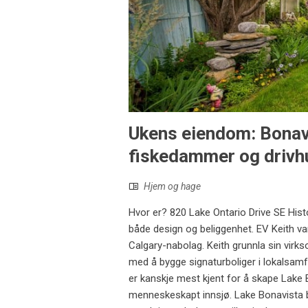
Ukens eiendom: Bonav
fiskedammer og drivh
Hjem og hage
Hvor er? 820 Lake Ontario Drive SE Hist
både design og beliggenhet. EV Keith var
Calgary-nabolag. Keith grunnla sin virk
med å bygge signaturboliger i lokalsa
er kanskje mest kjent for å skape Lake
menneskeskapt innsjø. Lake Bonavista ble