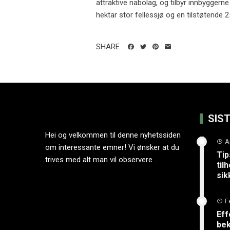
attraktive nabolag, og tilbyr innbyggerne
hektar stor fellessjø og en tilstøtende 2
SHARE
SIS
Hei og velkommen til denne nyhetssiden
A
om interessante emner! Vi ønsker at du
Tip
trives med alt man vil observere .
til
sik
F
Eff
bek