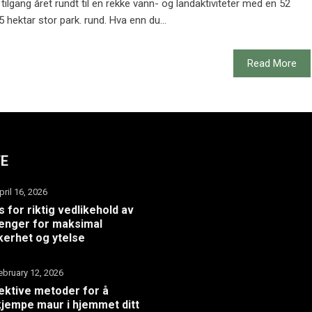
 tilgang året rundt til en rekke vann- og landaktiviteter med en 52
5 hektar stor park. rund. Hva enn du...
Read More
TE
pril 16, 2026
s for riktig vedlikehold av
henger for maksimal
kerhet og ytelse
ebruary 12, 2026
ektive metoder for å
jempe maur i hjemmet ditt