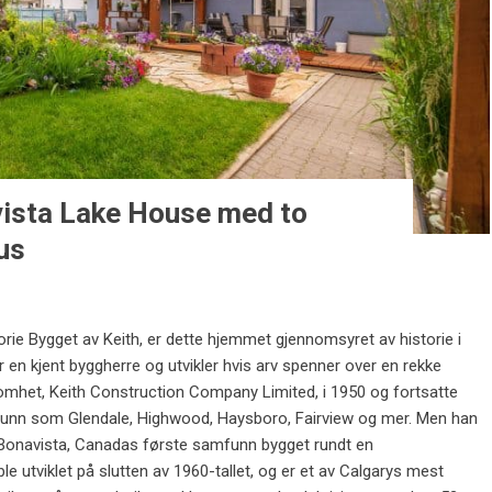
ista Lake House med to
us
orie Bygget av Keith, er dette hjemmet gjennomsyret av historie i
 en kjent byggherre og utvikler hvis arv spenner over en rekke
somhet, Keith Construction Company Limited, i 1950 og fortsatte
mfunn som Glendale, Highwood, Haysboro, Fairview og mer. Men han
 Bonavista, Canadas første samfunn bygget rundt en
 utviklet på slutten av 1960-tallet, og er et av Calgarys mest