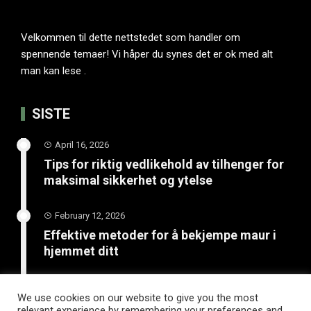
Velkommen til dette nettstedet som handler om
spennende temaer! Vi håper du synes det er ok med alt
man kan lese .
SISTE
April 16, 2026
Tips for riktig vedlikehold av tilhenger for
maksimal sikkerhet og ytelse
February 12, 2026
Effektive metoder for å bekjempe maur i
hjemmet ditt
January 20, 2026
We use cookies on our website to give you the most
Unngå katastrofe på vinterveiene med
relevant experience by remembering your preferences and