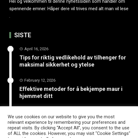
Hei og velkommen til denne nyhetssiden som handler om
spennende emner. Håper dere vil trives med alt man vil lese
.
SISTE
April 16, 2026
Tips for riktig vedlikehold av tilhenger for
maksimal sikkerhet og ytelse
February 12, 2026
Effektive metoder for å bekjempe maur i
hjemmet ditt
January 20, 2026
We use cookies on our website to give you the most
Unngå katastrofe på vinterveiene med
relevant experience by remembering your preferences and
riktige vinterdekk til tilhenger
repeat visits. By clicking “Accept All”, you consent to the use
of ALL the cookies. However, you may visit "Cookie Settings"