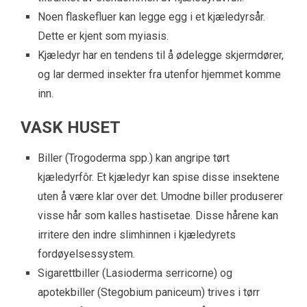
Noen flaskefluer kan legge egg i et kjæledyrsår.
Dette er kjent som myiasis.
Kjæledyr har en tendens til å ødelegge skjermdører,
og lar dermed insekter fra utenfor hjemmet komme
inn.
VASK HUSET
Biller (Trogoderma spp.) kan angripe tørt
kjæledyrfôr. Et kjæledyr kan spise disse insektene
uten å være klar over det. Umodne biller produserer
visse hår som kalles hastisetae. Disse hårene kan
irritere den indre slimhinnen i kjæledyrets
fordøyelsessystem.
Sigarettbiller (Lasioderma serricorne) og
apotekbiller (Stegobium paniceum) trives i tørr