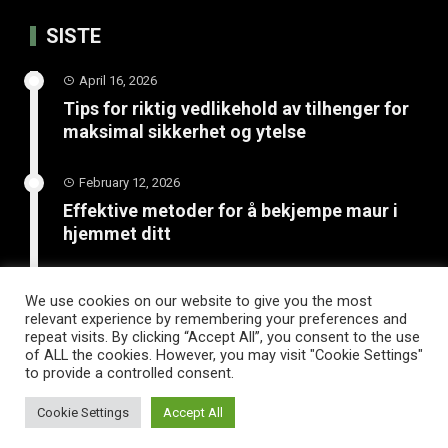
SISTE
April 16, 2026
Tips for riktig vedlikehold av tilhenger for
maksimal sikkerhet og ytelse
February 12, 2026
Effektive metoder for å bekjempe maur i
hjemmet ditt
January 20, 2026
We use cookies on our website to give you the most
Unngå katastrofe på vinterveiene med
relevant experience by remembering your preferences and
riktige vinterdekk til tilhenger
repeat visits. By clicking “Accept All”, you consent to the use
of ALL the cookies. However, you may visit "Cookie Settings"
to provide a controlled consent.
Cookie Settings
Accept All