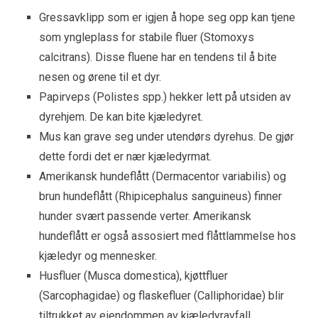
Gressavklipp som er igjen å hope seg opp kan tjene
som yngleplass for stabile fluer (Stomoxys
calcitrans). Disse fluene har en tendens til å bite
nesen og ørene til et dyr.
Papirveps (Polistes spp.) hekker lett på utsiden av
dyrehjem. De kan bite kjæledyret.
Mus kan grave seg under utendørs dyrehus. De gjør
dette fordi det er nær kjæledyrmat.
Amerikansk hundeflått (Dermacentor variabilis) og
brun hundeflått (Rhipicephalus sanguineus) finner
hunder svært passende verter. Amerikansk
hundeflått er også assosiert med flåttlammelse hos
kjæledyr og mennesker.
Husfluer (Musca domestica), kjøttfluer
(Sarcophagidae) og flaskefluer (Calliphoridae) blir
tiltrukket av eiendommen av kjæledyravfall.