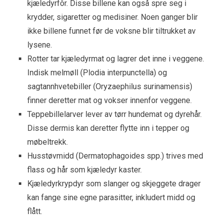
kjæledyrfôr. Disse billene kan også spre seg i
krydder, sigaretter og medisiner. Noen ganger blir
ikke billene funnet før de voksne blir tiltrukket av
lysene.
Rotter tar kjæledyrmat og lagrer det inne i veggene.
Indisk melmøll (Plodia interpunctella) og
sagtannhvetebiller (Oryzaephilus surinamensis)
finner deretter mat og vokser innenfor veggene.
Teppebillelarver lever av tørr hundemat og dyrehår.
Disse dermis kan deretter flytte inn i tepper og
møbeltrekk.
Husstøvmidd (Dermatophagoides spp.) trives med
flass og hår som kjæledyr kaster.
Kjæledyrkrypdyr som slanger og skjeggete drager
kan fange sine egne parasitter, inkludert midd og
flått.