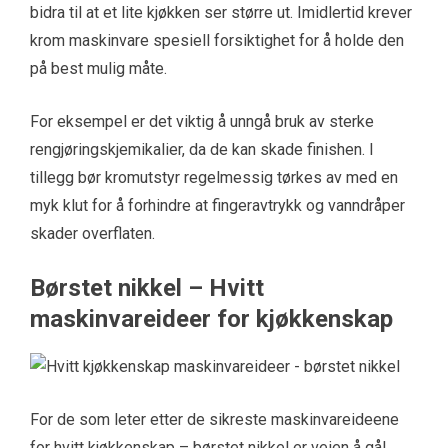
bidra til at et lite kjøkken ser større ut. Imidlertid krever
krom maskinvare spesiell forsiktighet for å holde den
på best mulig måte.
For eksempel er det viktig å unngå bruk av sterke
rengjøringskjemikalier, da de kan skade finishen. I
tillegg bør kromutstyr regelmessig tørkes av med en
myk klut for å forhindre at fingeravtrykk og vanndråper
skader overflaten.
Børstet nikkel – Hvitt
maskinvareideer for kjøkkenskap
For de som leter etter de sikreste maskinvareideene
for hvitt kjøkkenskap – børstet nikkel er veien å gå!