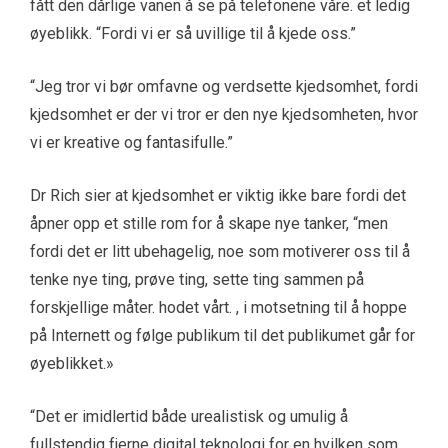
fått den dårlige vanen å se på telefonene våre. et ledig
øyeblikk. “Fordi vi er så uvillige til å kjede oss.”
“Jeg tror vi bør omfavne og verdsette kjedsomhet, fordi
kjedsomhet er der vi tror er den nye kjedsomheten, hvor
vi er kreative og fantasifulle.”
Dr Rich sier at kjedsomhet er viktig ikke bare fordi det
åpner opp et stille rom for å skape nye tanker, “men
fordi det er litt ubehagelig, noe som motiverer oss til å
tenke nye ting, prøve ting, sette ting sammen på
forskjellige måter. hodet vårt. , i motsetning til å hoppe
på Internett og følge publikum til det publikumet går for
øyeblikket.»
“Det er imidlertid både urealistisk og umulig å
fullstendig fjerne digital teknologi for en hvilken som