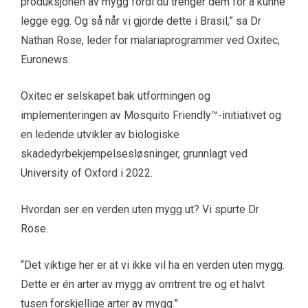
produksjonen av mygg fordi du trenger dem for å kunne
legge egg. Og så når vi gjorde dette i Brasil,” sa Dr
Nathan Rose, leder for malariaprogrammer ved Oxitec,
Euronews.
Oxitec er selskapet bak utformingen og
implementeringen av Mosquito Friendly™-initiativet og
en ledende utvikler av biologiske
skadedyrbekjempelsesløsninger, grunnlagt ved
University of Oxford i 2022.
Hvordan ser en verden uten mygg ut? Vi spurte Dr
Rose.
“Det viktige her er at vi ikke vil ha en verden uten mygg.
Dette er én arter av mygg av omtrent tre og et halvt
tusen forskjellige arter av mygg.”